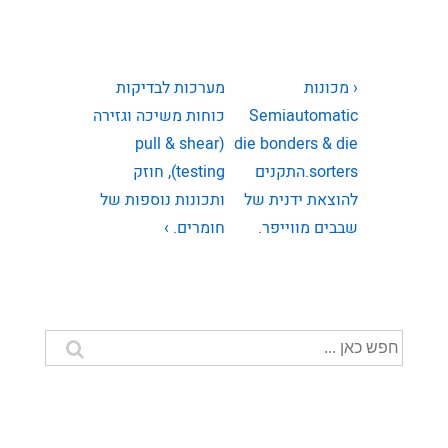
ניווט
המאמר
המאמר
‹ מכונות
מערכות לבדיקות
הקודם
הבא
Semiautomatic
כוחות משיכה וגזירה
(pull & shear
die bonders & die
sorters.התקנים
testing), חוזק
להוצאת ידנית של
ותכונות נוספות של
שבבים מווייפר.
חומרים. ›
חיפוש
עבור: