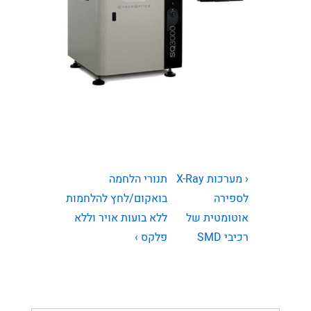
ניווט
המאמר
המאמר
‹ מערכות X-Ray
תנורי הלחמה
הקודם
הבא
לספירה
בואקום/לחץ להלחמות
אוטומטית של
ללא בועות אויר וללא
רכיבי SMD
פלקס ›